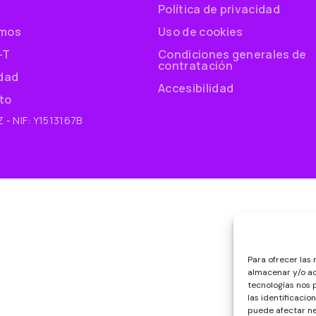
Política de privacidad
mos
Uso de cookies
-T
Condiciones generales de
contratación
idad
Accesibilidad
to
- NIF: Y1513167B
Para ofrecer las
almacenar y/o ac
tecnologías nos
las identificacio
puede afectar ne