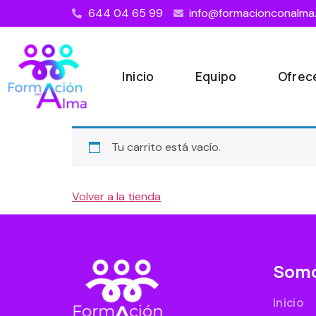
644 04 65 99
info@formacionconalma
Inicio
Equipo
Ofre
Tu carrito está vacío.
Volver a la tienda
Som
Inicio