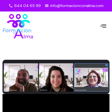
644 04 65 99
info@formacionconalma.com