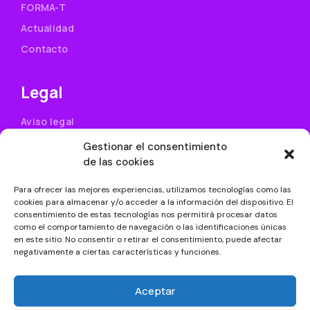
FORMA-T
Actualidad
Contacto
Legal
Aviso legal
Política de privacidad
Gestionar el consentimiento
de las cookies
Uso de cookies
Condiciones generales de contratación
Para ofrecer las mejores experiencias, utilizamos tecnologías como las
cookies para almacenar y/o acceder a la información del dispositivo. El
Accesibilidad
consentimiento de estas tecnologías nos permitirá procesar datos
como el comportamiento de navegación o las identificaciones únicas
en este sitio. No consentir o retirar el consentimiento, puede afectar
Siguenos
negativamente a ciertas características y funciones.
Aceptar