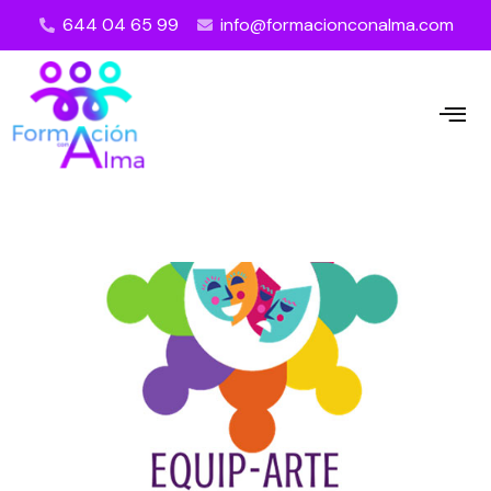
644 04 65 99
info@formacionconalma.com