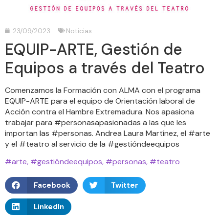
23/09/2023
Noticias
EQUIP-ARTE, Gestión de
Equipos a través del Teatro
Comenzamos la Formación con ALMA con el programa
EQUIP-ARTE para el equipo de Orientación laboral de
Acción contra el Hambre Extremadura. Nos apasiona
trabajar para #personasapasionadas a las que les
importan las #personas. Andrea Laura Martínez, el #arte
y el #teatro al servicio de la #gestióndeequipos
#arte
,
#gestióndeequipos
,
#personas
,
#teatro
Facebook
Twitter
LinkedIn