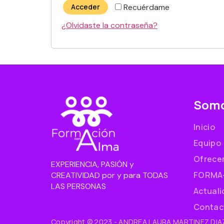
Acceder
Recuérdame
¿Olvidaste la contraseña?
Som
Inicio
Equipo
Ofrece
EXPERIENCIA, PASIÓN y
FORMA
CREATIVIDAD por y para TODAS
LAS PERSONAS
Actual
Contac
Copyright © 2023 - ANDREA LAURA MARTINEZ DIAZ 