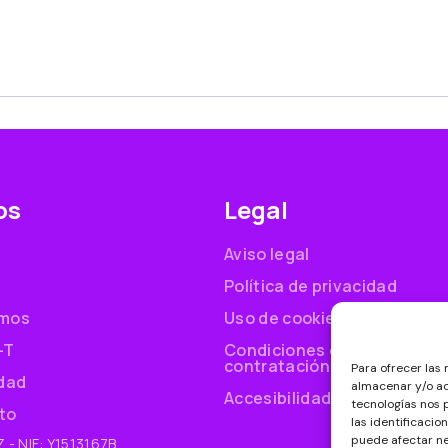
os
Legal
Aviso legal
Política de privacidad
mos
Uso de cookies
-T
Condiciones generales de
contratación
Para ofrecer las
idad
almacenar y/o ac
Accesibilidad
tecnologías nos
to
las identificacio
puede afectar ne
- NIF: Y1513167B