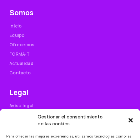
Somos
Inicio
Equipo
Ofrecemos
FORMA-T
Actualidad
Contacto
Legal
Aviso legal
Política de privacidad
Gestionar el consentimiento
de las cookies
Uso de cookies
Condiciones generales de contratación
Para ofrecer las mejores experiencias, utilizamos tecnologías como las