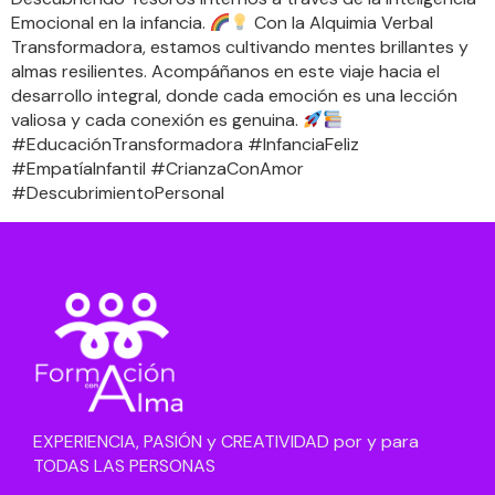
Emocional en la infancia.
Con la Alquimia Verbal
Transformadora, estamos cultivando mentes brillantes y
almas resilientes. Acompáñanos en este viaje hacia el
desarrollo integral, donde cada emoción es una lección
valiosa y cada conexión es genuina.
#EducaciónTransformadora #InfanciaFeliz
#EmpatíaInfantil #CrianzaConAmor
#DescubrimientoPersonal
EXPERIENCIA, PASIÓN y CREATIVIDAD por y para
TODAS LAS PERSONAS