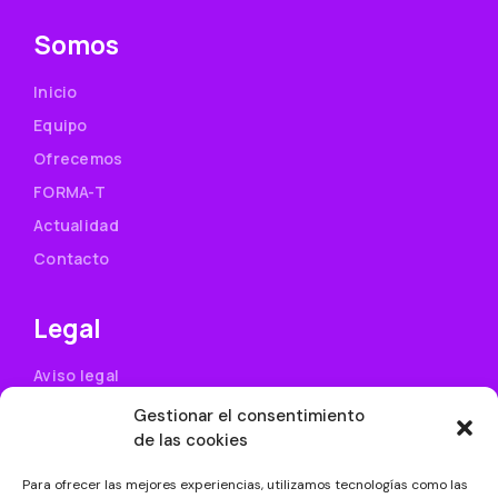
Somos
Inicio
Equipo
Ofrecemos
FORMA-T
Actualidad
Contacto
Legal
Aviso legal
Política de privacidad
Gestionar el consentimiento
de las cookies
Uso de cookies
Condiciones generales de contratación
Para ofrecer las mejores experiencias, utilizamos tecnologías como las