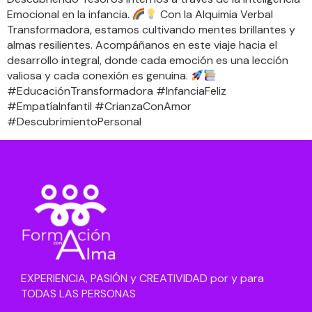
Emocional en la infancia.
Con la Alquimia Verbal
Transformadora, estamos cultivando mentes brillantes y
almas resilientes. Acompáñanos en este viaje hacia el
desarrollo integral, donde cada emoción es una lección
valiosa y cada conexión es genuina.
#EducaciónTransformadora #InfanciaFeliz
#EmpatíaInfantil #CrianzaConAmor
#DescubrimientoPersonal
EXPERIENCIA, PASIÓN y CREATIVIDAD por y para
TODAS LAS PERSONAS