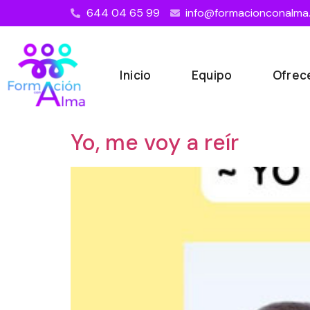
644 04 65 99
info@formacionconalma
Inicio
Equipo
Ofre
Yo, me voy a reír