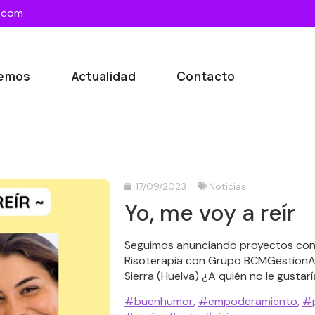
.com
cemos
Actualidad
Contacto
17/09/2023
Noticias
Yo, me voy a reír
Seguimos anunciando proyectos con l
Risoterapia con Grupo BCMGestionAR
Sierra (Huelva) ¿A quién no le gustarí
#buenhumor
,
#empoderamiento
,
#p