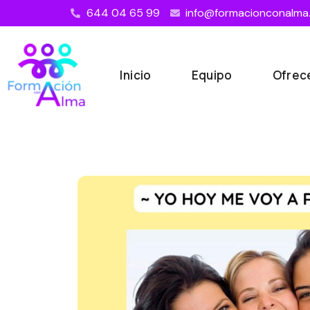
644 04 65 99
info@formacionconalma
Inicio
Equipo
Ofre