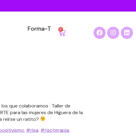
Forma-T
0
os que colaboramos : Taller de
TE para las mujeres de Higuera de la
a reírse un ratito?
ositivismo
,
#risa
,
#risoterapia
,