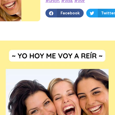
#unión
,
#vida
,
#vivir
Facebook
Twitte