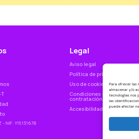
os
Legal
Aviso legal
Política de privacidad
mos
Uso de cookies
Para ofrecer las
almacenar y/o ac
-T
Condiciones generales de
tecnologías nos
contratación
las identificacio
idad
puede afectar ne
Accesibilidad
to
- NIF: Y1513167B