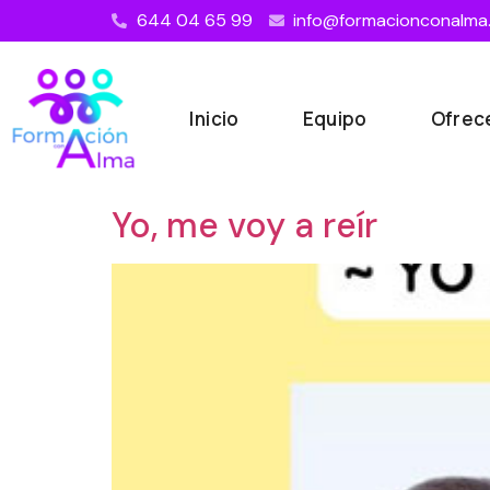
644 04 65 99
info@formacionconalma
Inicio
Equipo
Ofre
Yo, me voy a reír