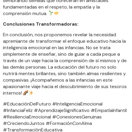
sembrando semillas que florecerán en amistades
fundamentadas en el respeto, la empatía y la
comprensión mutua.
Conclusiones Transformadoras:
En conclusión, nos proponemos revelar la necesidad
apremiante de transformar el enfoque educativo hacia la
inteligencia emocional en las infancias. No se trata
simplemente de enseñar, sino de guiar a cada peque a
través de un viaje hacia la comprensión de sí mismos y de
las demás personas. La educación del futuro no solo
nutrirá mentes brillantes, sino también almas resilientes y
compasivas. ¡Acompañemos a las infancias en este
apasionante viaje hacia el descubrimiento de sus tesoros
internos!
#EducaciónDelFuturo #InteligenciaEmocional
#InfanciaFeliz #AprendizajeSignificativo #EmpatíaInfantil
#ResilienciaEmocional #ConexionesGenuinas
#CreciendoJuntos #FormaciónConAlma
#TransformaciónEducativa