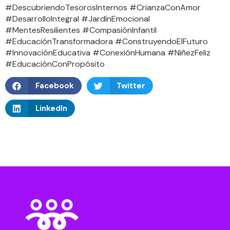
#DescubriendoTesorosInternos #CrianzaConAmor
#DesarrolloIntegral #JardínEmocional
#MentesResilientes #CompasiónInfantil
#EducaciónTransformadora #ConstruyendoElFuturo
#InnovaciónEducativa #ConexiónHumana #NiñezFeliz
#EducaciónConPropósito
Facebook
Twitter
LinkedIn