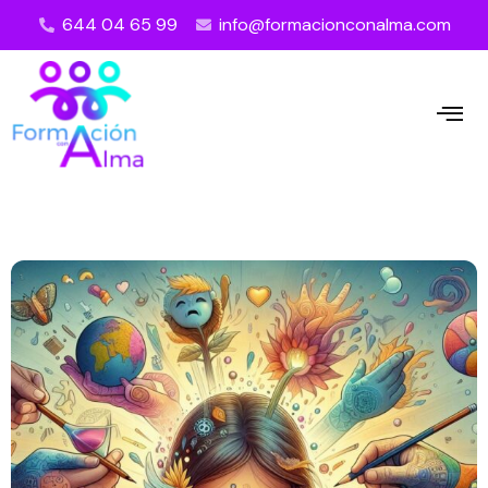
644 04 65 99
info@formacionconalma.com